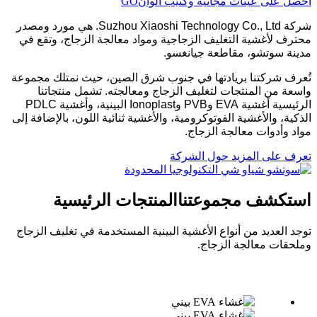
احصل على عينات مجانية وكتيب ألوان
GO
شركة Suzhou Xiaoshi Technology Co., Ltd. هي مورد ومصدر
محترف لأغشية التغليف الزجاجية ومواد معالجة الزجاج، وتقع في
مدينة سوتشو، مقاطعة جيانغسو.
تُعرف شركتنا بريادتها في جنوب شرق الصين، حيث نمتلك مجموعة
واسعة من المنتجات لتغليف الزجاج ومعالجته. تشمل منتجاتنا
الرئيسية أغشية EVA وPVB وIonoplast البينية، وأغشية PDLC
الذكية، والأغشية الفوتوكرومية، والأغشية ثنائية اللون، بالإضافة إلى
مواد وأدوات معالجة الزجاج.
تعرف على المزيد حول الشركة
استكشف مجموعتنا
المنتجات الرئيسية
توجد العديد من أنواع الأغشية البينية المستخدمة في تغليف الزجاج
وملحقات معالجة الزجاج.