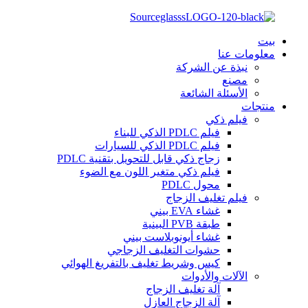
بيت
معلومات عنا
نبذة عن الشركة
مصنع
الأسئلة الشائعة
منتجات
فيلم ذكي
فيلم PDLC الذكي للبناء
فيلم PDLC الذكي للسيارات
زجاج ذكي قابل للتحويل بتقنية PDLC
فيلم ذكي متغير اللون مع الضوء
محول PDLC
فيلم تغليف الزجاج
غشاء EVA بيني
طبقة PVB البينية
غشاء أيونوبلاست بيني
حشوات التغليف الزجاجي
كيس وشريط تغليف بالتفريغ الهوائي
الآلات والأدوات
آلة تغليف الزجاج
آلة الزجاج العازل