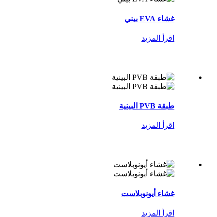
غشاء EVA بيني
اقرأ المزيد
طبقة PVB البينية
اقرأ المزيد
غشاء أيونوبلاست
اقرأ المزيد