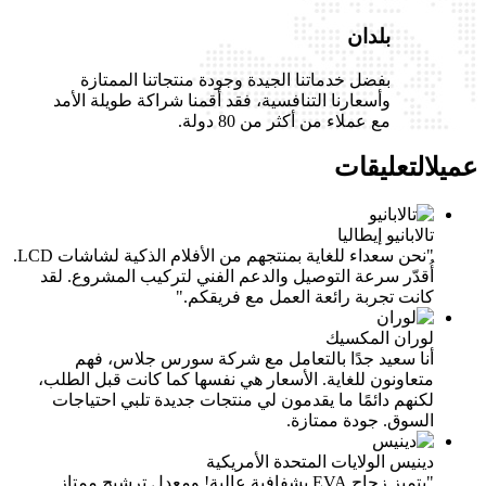
بلدان
بفضل خدماتنا الجيدة وجودة منتجاتنا الممتازة
وأسعارنا التنافسية، فقد أقمنا شراكة طويلة الأمد
مع عملاء من أكثر من 80 دولة.
عميل
التعليقات
تالابانيو
إيطاليا
"نحن سعداء للغاية بمنتجهم من الأفلام الذكية لشاشات LCD.
أُقدّر سرعة التوصيل والدعم الفني لتركيب المشروع. لقد
كانت تجربة رائعة العمل مع فريقكم."
لوران
المكسيك
أنا سعيد جدًا بالتعامل مع شركة سورس جلاس، فهم
متعاونون للغاية. الأسعار هي نفسها كما كانت قبل الطلب،
لكنهم دائمًا ما يقدمون لي منتجات جديدة تلبي احتياجات
السوق. جودة ممتازة.
دينيس
الولايات المتحدة الأمريكية
"يتميز زجاج EVA بشفافية عالية! ومعدل ترشيح ممتاز