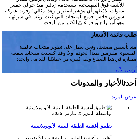
للأشعة فوق البنفسجية! يستخدمه زبائني منذ حوالي خمس
سنوات. لا يُظهر أي مؤشر اصفرار، وهذا مثالي! وفرت شركة
سورس جلاس جميع المنتجات التي كنت أرغب في شرائها،
وهو أمر رائع ووفر عليّ الكثير من الوقت."
طلب قائمة الأسعار
منذ تأسيس مصنعنا، ونحن نعمل على تطوير منتجات عالمية
المستوى ملتزمين بمبدأ الجودة أولاً. وقد اكتسبت منتجاتنا سمعة
ممتازة في هذا القطاع وثقة كبيرة من عملائنا القدامى والجدد.
أرسل الآن
أحدث
الأخبار والمدونات
عرض المزيد
بواسطة المدير
25 مارس 2026
تطبيق أغشية الطبقة البينية الأيونوبلاستية
أظهرت أغشية الطبقات البينية من الأيونوبلاست