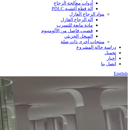
أدوات معالجة الزجاج
آلة قطع أغشية PDLC
مواد الزجاج العازل
آلة الزجاج العازل
مادة مانعة للتسرب
قضيب فاصل من الألومنيوم
المنخل الجزيئي
منتجات أخرى ذات صلة
دراسة حالة المشروع
تحميل
أخبار
اتصل بنا
English