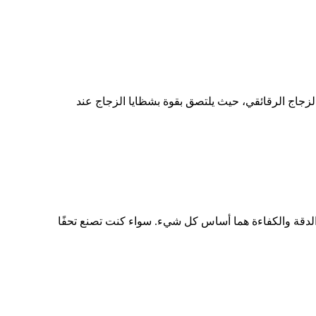
. يُعد غشاء PVB الملون الطبقة البينية الرئيسية في الزجاج الرقائقي، حيث يلتصق بقوة بشظايا الزجاج عند
الدقة والكفاءة هما أساس كل شيء. سواء كنت تصنع تحفًا