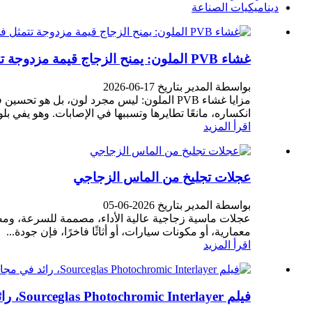
ديناميكيات الصناعة
غشاء PVB الملون: يمنح الزجاج قيمة مزدوجة تتمثل في "السلامة + الجمال"
بواسطة المدير بتاريخ 17-06-2026
انكساره، مانعًا تطايرها وتسببها في الإصابات. وهو يفي بلوا
اقرأ المزيد
عجلات تجليخ من الماس الزجاجي
بواسطة المدير بتاريخ 2026-06-05
عجلات ماسية زجاجية عالية الأداء، مصممة للسرعة، ومصن
معمارية، أو مكونات سيارات، أو أثاثًا فاخرًا، فإن جودة...
اقرأ المزيد
فيلم Sourceglas Photochromic Interlayer، رائد في مجال الزجاج الفوتوكرومي