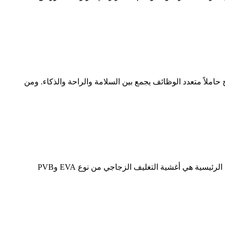
ملاً متعدد الوظائف يجمع بين السلامة والراحة والذكاء. ومن
شركة سوتشو شياوشي للتكنولوجيا المحدودة هي مورد ومصدر محترف لأغشية التغليف الزجاجي ومواد معالجة الزجاج. منتجاتنا الرئيسية هي أغشية التغليف الزجاجي من نوع EVA وPVB