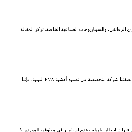
ي الرقائقي، والسيناريوهات الصناعية الخاصة. تركز المقالة
مقدمة: يلعب الزجاج الرقائقي - كمادة أساسية - دورًا محوريًا حيث يؤثر الأداء بشكل مباشر على عمر المنتج وتجربة المستخدم. وبصفتنا شركة متخصصة في تصنيع أغشية EVA البينية، فإننا
اسب ميزانيتك، في ظل فترات انتظار طويلة وعدم استقرار في موثوقية الموردين؟