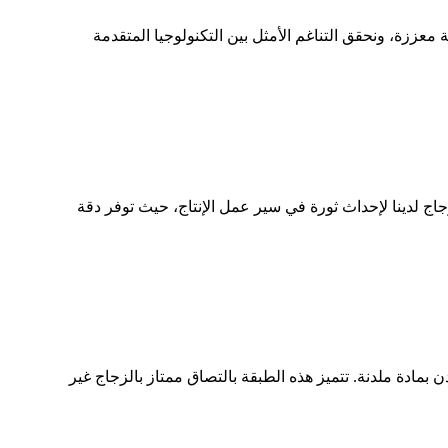
معززة، ونحقق التناغم الأمثل بين التكنولوجيا المتقدمة
اج لدينا لإحداث ثورة في سير عمل الإنتاج، حيث توفر دقة
 المستخدمة في صناعة السيارات هي مادة بوليمرية تُصنع عن طريق بثق راتنج بولي فينيل بوتيرال (PVB) الملدن بمادة ملدنة. تتميز هذه الطبقة بالتصاق ممتاز بالزجاج غير