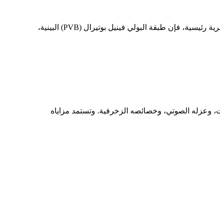
في قطاعي البناء والنقل اليوم، أصبحت السلامة وحماية البيئة من المواضيع الأساسية التي لا يمكن تجاهلها. وباعتبارها مادة بوليمرية رئيسية، فإن طبقة البولي فينيل بوتيرال (PVB) البينية،
مات، وعزله الصوتي، وخصائصه الزخرفية. وتستمد مزاياه