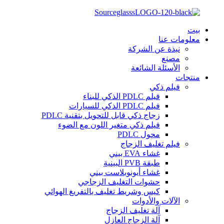
بيت
معلومات عنا
نبذة عن الشركة
مصنع
الأسئلة الشائعة
منتجات
فيلم ذكي
فيلم PDLC الذكي للبناء
فيلم PDLC الذكي للسيارات
زجاج ذكي قابل للتحويل بتقنية PDLC
فيلم ذكي متغير اللون مع الضوء
محول PDLC
فيلم تغليف الزجاج
غشاء EVA بيني
طبقة PVB البينية
غشاء أيونوبلاست بيني
حشوات التغليف الزجاجي
كيس وشريط تغليف بالتفريغ الهوائي
الآلات والأدوات
آلة تغليف الزجاج
آلة الزجاج العازل