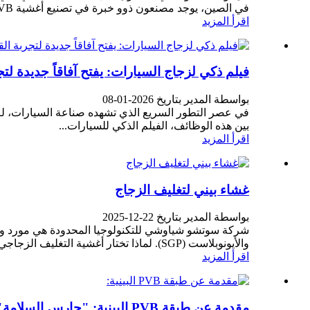
في الصين، يوجد مصنعون ذوو خبرة في تصنيع أغشية PVB يتمتعون بتقنيات إنتاج متطورة...
اقرأ المزيد
فيلم ذكي لزجاج السيارات: يفتح آفاقاً جديدة لت
بواسطة المدير بتاريخ 2026-01-08
في عصر التطور السريع الذي تشهده صناعة السيارات، لم 
بين هذه الوظائف، الفيلم الذكي للسيارات...
اقرأ المزيد
غشاء بيني لتغليف الزجاج
بواسطة المدير بتاريخ 22-12-2025
والأيونوبلاست (SGP). لماذا تختار أغشية التغليف الزجاجي الخاصة بنا؟
اقرأ المزيد
مقدمة عن طبقة PVB البينية: "حارس السلامة" في البناء والنقل