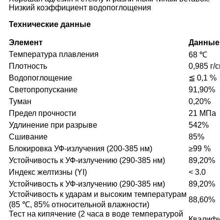
Низкий коэффициент водопоглощения
Технические данные
Элемент
Данные
Температура плавления
68 ℃
Плотность
0,985 г/с
Водопоглощение
≦ 0,1 %
Светопропускание
91,90%
Туман
0,20%
Предел прочности
21 МПа
Удлинение при разрыве
542%
Сшивание
85%
Блокировка УФ-излучения (200-385 нм)
≥99 %
Устойчивость к УФ-излучению (290-385 нм)
89,20%
Индекс желтизны (YI)
< 3.0
Устойчивость к УФ-излучению (290-385 нм)
89,20%
Устойчивость к ударам и высоким температурам
88,60%
(85 ℃, 85% относительной влажности)
Тест на кипячение (2 часа в воде температурой
Квалиф