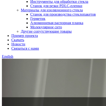
Инструменты для обработки стекла
Станок для резки PDLC-пленки
Материалы для изоляционного стекла
Станок для производства стеклопакетов
Герметик
Алюминиевая распорная планка
Молекулярное сито
Другие сопутствующие товары
Пример проекта
Скачать
Новости
Связаться с нами
English