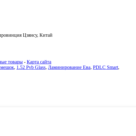
 провинция Цзянсу, Китай
ные товары
-
Карта сайта
 мешок
,
1.52 Pvb Glass
,
Ламинирование Ева
,
PDLC Smart
,