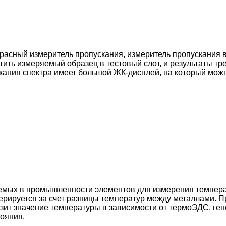
асный измеритель пропускания, измеритель пропускания в
тить измеряемый образец в тестовый слот, и результаты т
кания спектра имеет большой ЖК-дисплей, на который мож
емых в промышленности элементов для измерения темпера
нерируется за счет разницы температур между металлами.
зит значение температуры в зависимости от термоЭДС, ге
тояния.