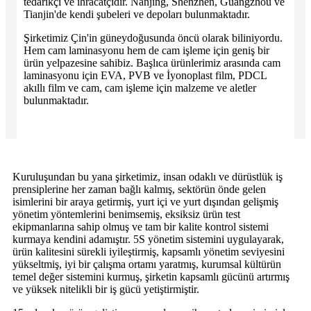
tedarikçi ve ihracatçıdır. Nanjing, Shenzhen, Guangzhou ve
Tianjin'de kendi şubeleri ve depoları bulunmaktadır.
Şirketimiz Çin'in güneydoğusunda öncü olarak biliniyordu.
Hem cam laminasyonu hem de cam işleme için geniş bir
ürün yelpazesine sahibiz. Başlıca ürünlerimiz arasında cam
laminasyonu için EVA, PVB ve İyonoplast film, PDCL
akıllı film ve cam, cam işleme için malzeme ve aletler
bulunmaktadır.
Kuruluşundan bu yana şirketimiz, insan odaklı ve dürüstlük iş
prensiplerine her zaman bağlı kalmış, sektörün önde gelen
isimlerini bir araya getirmiş, yurt içi ve yurt dışından gelişmiş
yönetim yöntemlerini benimsemiş, eksiksiz ürün test
ekipmanlarına sahip olmuş ve tam bir kalite kontrol sistemi
kurmaya kendini adamıştır. 5S yönetim sistemini uygulayarak,
ürün kalitesini sürekli iyileştirmiş, kapsamlı yönetim seviyesini
yükseltmiş, iyi bir çalışma ortamı yaratmış, kurumsal kültürün
temel değer sistemini kurmuş, şirketin kapsamlı gücünü artırmış
ve yüksek nitelikli bir iş gücü yetiştirmiştir.