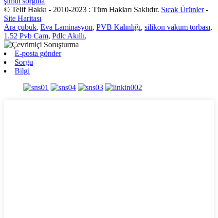
şimdi sorgula
© Telif Hakkı - 2010-2023 : Tüm Hakları Saklıdır.
Sıcak Ürünler
-
Site Haritası
Ara çubuk
,
Eva Laminasyon
,
PVB Kalınlığı
,
silikon vakum torbası
,
1.52 Pvb Cam
,
Pdlc Akıllı
,
E-posta gönder
Sorgu
Bilgi