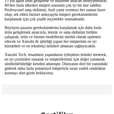
15 yılı aşkın ürün geliştirme ve malzeme ihracatı deneyimimizle,
80'den fazla ülkeden müşteri arasında çok iyi bir üne sahibiz.
Profesyonel satış ekibimiz, hızlı yanıt vermeye her zaman hazır
olup, tek elden hizmet anlayışıyla müşteri gereksinimlerini
karşılamak için çok çeşitli seçenekler sunmaktadır.
Büyüyen pazarın gereksinimlerini karşılamak için daha fazla
ürün geliştirmek amacıyla, teknik ve satış ekibimiz birlikte
çalışarak, ürün ve hizmet modellerini sürekli olarak optimize
edecek ve Xiaoshi ile işbirliği yapan her müşterinin en iyi
hizmetleri ve en rekabetçi ürünleri almasını sağlayacaktır.
Xiaoshi Tech, insanların yaşamlarını iyileştiren ürünler üreterek,
en iyi çözümleri sunarak ve müşterilerimiz için değer yaratarak
sürdürülebilirliğe kendini adamıştır. Dünyanın dört bir yanındaki
giderek daha fazla potansiyel müşteriyle uzun vadeli ortaklıklar
kurmayı dört gözle bekliyoruz.