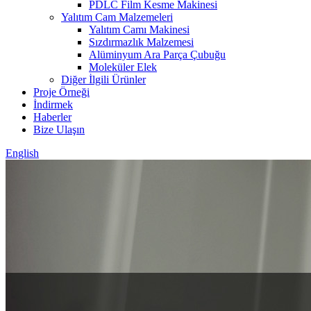
PDLC Film Kesme Makinesi
Yalıtım Cam Malzemeleri
Yalıtım Camı Makinesi
Sızdırmazlık Malzemesi
Alüminyum Ara Parça Çubuğu
Moleküler Elek
Diğer İlgili Ürünler
Proje Örneği
İndirmek
Haberler
Bize Ulaşın
English