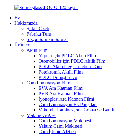
Ev
Hakkımızda
Şirket Özeti
Fabrika Turu
Sıkça Sorulan Sorular
Ürünler
Akıllı Film
Yapılar için PDLC Akıllı Film
Otomobiller için PDLC Akıllı Film
PDLC Akıllı Değiştirilebilir Cam
Fotokromik Akıllı Film
PDLC Dönüştürücü
Cam Laminasyon Filmi
EVA Ara Katman Filmi
PVB Ara Katman Filmi
İyonoplast Ara Katman Filmi
Cam Laminasyon Ek Parçaları
Vakumlu Laminasyon Torbası ve Bandı
Makine ve Alet
Cam Laminasyon Makinesi
Yalıtım Camı Makinesi
Cam İşleme Aletleri