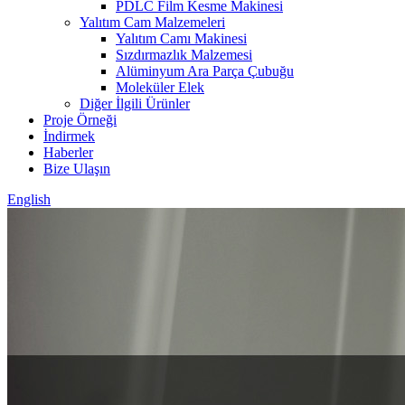
PDLC Film Kesme Makinesi
Yalıtım Cam Malzemeleri
Yalıtım Camı Makinesi
Sızdırmazlık Malzemesi
Alüminyum Ara Parça Çubuğu
Moleküler Elek
Diğer İlgili Ürünler
Proje Örneği
İndirmek
Haberler
Bize Ulaşın
English