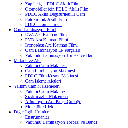
Yapılar için PDLC Akıllı Film
Otomobiller için PDLC Akıllı Film
PDLC Akıllı Değiştirilebilir Cam
Fotokromik Akıllı Film
PDLC Dönüştürücü
Cam Laminasyon Filmi
EVA Ara Katman Filmi
PVB Ara Katman Filmi
İyonoplast Ara Katman Filmi
Cam Laminasyon Ek Parçaları
Vakumlu Laminasyon Torbası ve Bant
Makine ve Alet
Yalıtım Camı Makinesi
Cam Laminasyon Makinesi
PDLC Film Kesme Makinesi
Cam İşleme Aletleri
Yalıtım Cam Malzemeleri
Yalıtım Camı Makinesi
Sızdırmazlık Malzemesi
Alüminyum Ara Parça Çubuğu
Moleküler Elek
Diğer İlgili Ürünler
Enstrümanlar
Vakumlu Laminasyon Torbası ve Bandı