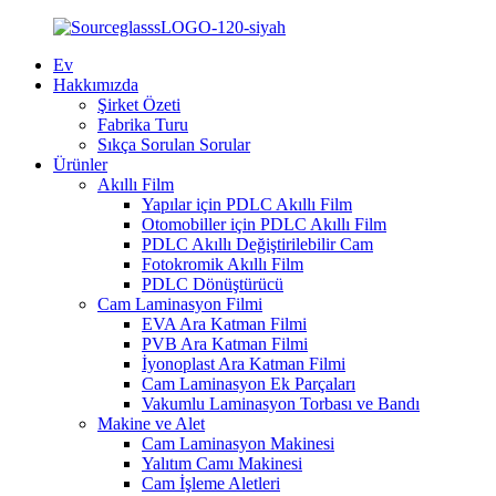
Ev
Hakkımızda
Şirket Özeti
Fabrika Turu
Sıkça Sorulan Sorular
Ürünler
Akıllı Film
Yapılar için PDLC Akıllı Film
Otomobiller için PDLC Akıllı Film
PDLC Akıllı Değiştirilebilir Cam
Fotokromik Akıllı Film
PDLC Dönüştürücü
Cam Laminasyon Filmi
EVA Ara Katman Filmi
PVB Ara Katman Filmi
İyonoplast Ara Katman Filmi
Cam Laminasyon Ek Parçaları
Vakumlu Laminasyon Torbası ve Bandı
Makine ve Alet
Cam Laminasyon Makinesi
Yalıtım Camı Makinesi
Cam İşleme Aletleri