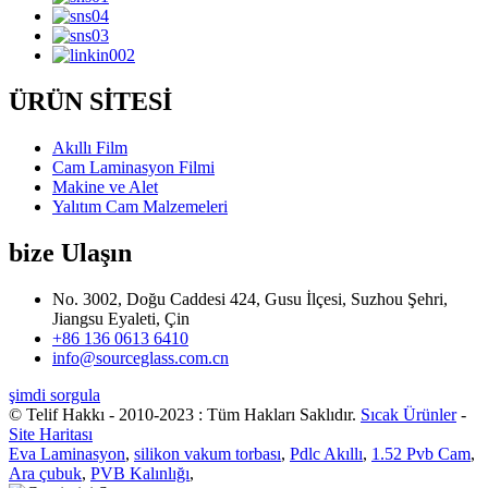
ÜRÜN SİTESİ
Akıllı Film
Cam Laminasyon Filmi
Makine ve Alet
Yalıtım Cam Malzemeleri
bize Ulaşın
No. 3002, Doğu Caddesi 424, Gusu İlçesi, Suzhou Şehri,
Jiangsu Eyaleti, Çin
+86 136 0613 6410
info@sourceglass.com.cn
şimdi sorgula
© Telif Hakkı - 2010-2023 : Tüm Hakları Saklıdır.
Sıcak Ürünler
-
Site Haritası
Eva Laminasyon
,
silikon vakum torbası
,
Pdlc Akıllı
,
1.52 Pvb Cam
,
Ara çubuk
,
PVB Kalınlığı
,