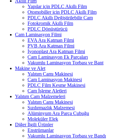
Akıllı Film
Yapılar için PDLC Akıllı Film
Otomobiller için PDLC Akıllı Film
PDLC Akıllı Değiştirilebilir Cam
Fotokromik Akıllı Film
PDLC Dönüştürücü
Cam Laminasyon Filmi
EVA Ara Katman Filmi
PVB Ara Katman Filmi
İyonoplast Ara Katman Filmi
Cam Laminasyon Ek Parçaları
Vakumlu Laminasyon Torbası ve Bant
Makine ve Alet
Yalıtım Camı Makinesi
Cam Laminasyon Makinesi
PDLC Film Kesme Makinesi
Cam İşleme Aletleri
Yalıtım Cam Malzemeleri
Yalıtım Camı Makinesi
Sızdırmazlık Malzemesi
Alüminyum Ara Parça Çubuğu
Moleküler Elek
Diğer İlgili Ürünler
Enstrümanlar
Vakumlu Laminasyon Torbası ve Bandı