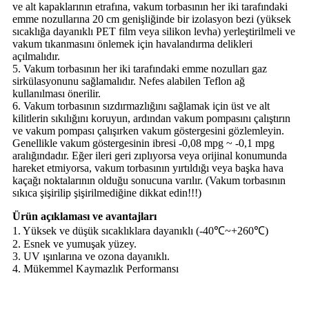
ve alt kapaklarının etrafına, vakum torbasının her iki tarafındaki
emme nozullarına 20 cm genişliğinde bir izolasyon bezi (yüksek
sıcaklığa dayanıklı PET film veya silikon levha) yerleştirilmeli ve
vakum tıkanmasını önlemek için havalandırma delikleri
açılmalıdır.
5. Vakum torbasının her iki tarafındaki emme nozulları gaz
sirkülasyonunu sağlamalıdır. Nefes alabilen Teflon ağ
kullanılması önerilir.
6. Vakum torbasının sızdırmazlığını sağlamak için üst ve alt
kilitlerin sıkılığını koruyun, ardından vakum pompasını çalıştırın
ve vakum pompası çalışırken vakum göstergesini gözlemleyin.
Genellikle vakum göstergesinin ibresi -0,08 mpg ~ -0,1 mpg
aralığındadır. Eğer ileri geri zıplıyorsa veya orijinal konumunda
hareket etmiyorsa, vakum torbasının yırtıldığı veya başka hava
kaçağı noktalarının olduğu sonucuna varılır. (Vakum torbasının
sıkıca şişirilip şişirilmediğine dikkat edin!!!)
Ürün açıklaması ve avantajları
1. Yüksek ve düşük sıcaklıklara dayanıklı (-40℃~+260℃)
2. Esnek ve yumuşak yüzey.
3. UV ışınlarına ve ozona dayanıklı.
4. Mükemmel Kaymazlık Performansı