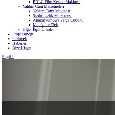
PDLC Film Kesme Makinesi
Yalıtım Cam Malzemeleri
Yalıtım Camı Makinesi
Sızdırmazlık Malzemesi
Alüminyum Ara Parça Çubuğu
Moleküler Elek
Diğer İlgili Ürünler
Proje Örneği
İndirmek
Haberler
Bize Ulaşın
English