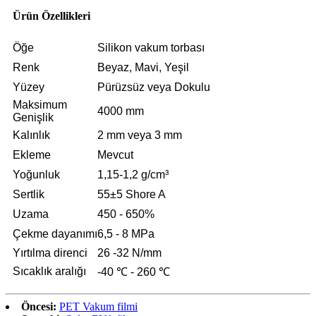
Ürün Özellikleri
Öğe
Silikon vakum torbası
Renk
Beyaz, Mavi, Yeşil
Yüzey
Pürüzsüz veya Dokulu
Maksimum
4000 mm
Genişlik
Kalınlık
2 mm veya 3 mm
Ekleme
Mevcut
Yoğunluk
1,15-1,2 g/cm³
Sertlik
55±5 Shore A
Uzama
450 - 650%
Çekme dayanımı
6,5 - 8 MPa
Yırtılma direnci
26 -32 N/mm
Sıcaklık aralığı
-40 ℃ - 260 ℃
Öncesi:
PET Vakum filmi