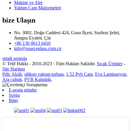
Makine ve Alet
Yalıtım Cam Malzemeleri
bize Ulaşın
No. 3002, Doğu Caddesi 424, Gusu İlçesi, Suzhou Şehri,
Jiangsu Eyaleti, Çin
+86 136 0613 6410
info@sourceglass.com.cn
şimdi sorgula
© Telif Hakkı - 2010-2023 : Tüm Hakları Saklıdır.
Sıcak Ürünler
-
Site Haritası
Pdlc Akıllı
,
silikon vakum torbası
,
1.52 Pvb Cam
,
Eva Laminasyon
,
Ara çubuk
,
PVB Kalınlığı
,
E-posta gönder
Sorgu
Bilgi