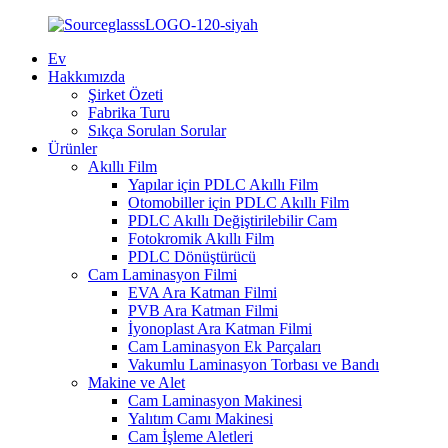
Ev
Hakkımızda
Şirket Özeti
Fabrika Turu
Sıkça Sorulan Sorular
Ürünler
Akıllı Film
Yapılar için PDLC Akıllı Film
Otomobiller için PDLC Akıllı Film
PDLC Akıllı Değiştirilebilir Cam
Fotokromik Akıllı Film
PDLC Dönüştürücü
Cam Laminasyon Filmi
EVA Ara Katman Filmi
PVB Ara Katman Filmi
İyonoplast Ara Katman Filmi
Cam Laminasyon Ek Parçaları
Vakumlu Laminasyon Torbası ve Bandı
Makine ve Alet
Cam Laminasyon Makinesi
Yalıtım Camı Makinesi
Cam İşleme Aletleri