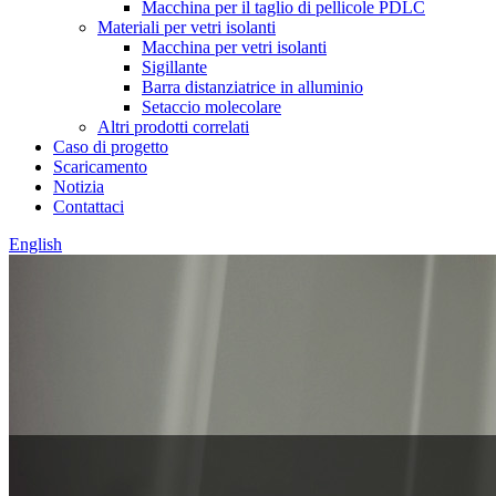
Macchina per il taglio di pellicole PDLC
Materiali per vetri isolanti
Macchina per vetri isolanti
Sigillante
Barra distanziatrice in alluminio
Setaccio molecolare
Altri prodotti correlati
Caso di progetto
Scaricamento
Notizia
Contattaci
English