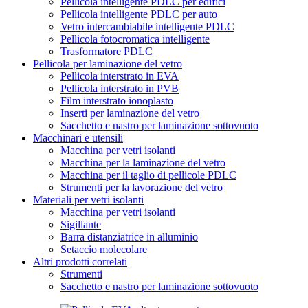
Pellicola intelligente PDLC per edifici
Pellicola intelligente PDLC per auto
Vetro intercambiabile intelligente PDLC
Pellicola fotocromatica intelligente
Trasformatore PDLC
Pellicola per laminazione del vetro
Pellicola interstrato in EVA
Pellicola interstrato in PVB
Film interstrato ionoplasto
Inserti per laminazione del vetro
Sacchetto e nastro per laminazione sottovuoto
Macchinari e utensili
Macchina per vetri isolanti
Macchina per la laminazione del vetro
Macchina per il taglio di pellicole PDLC
Strumenti per la lavorazione del vetro
Materiali per vetri isolanti
Macchina per vetri isolanti
Sigillante
Barra distanziatrice in alluminio
Setaccio molecolare
Altri prodotti correlati
Strumenti
Sacchetto e nastro per laminazione sottovuoto