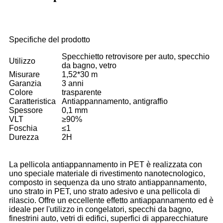
Specifiche del prodotto
Specchietto retrovisore per auto, specchio
Utilizzo
da bagno, vetro
Misurare
1,52*30 m
Garanzia
3 anni
Colore
trasparente
Caratteristica
Antiappannamento, antigraffio
Spessore
0,1 mm
VLT
≥90%
Foschia
≤1
Durezza
2H
La pellicola antiappannamento in PET è realizzata con
uno speciale materiale di rivestimento nanotecnologico,
composto in sequenza da uno strato antiappannamento,
uno strato in PET, uno strato adesivo e una pellicola di
rilascio. Offre un eccellente effetto antiappannamento ed è
ideale per l'utilizzo in congelatori, specchi da bagno,
finestrini auto, vetri di edifici, superfici di apparecchiature