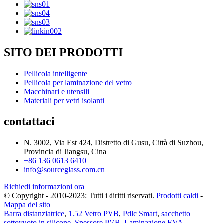
SITO DEI PRODOTTI
Pellicola intelligente
Pellicola per laminazione del vetro
Macchinari e utensili
Materiali per vetri isolanti
contattaci
N. 3002, Via Est 424, Distretto di Gusu, Città di Suzhou,
Provincia di Jiangsu, Cina
+86 136 0613 6410
info@sourceglass.com.cn
Richiedi informazioni ora
© Copyright - 2010-2023: Tutti i diritti riservati.
Prodotti caldi
-
Mappa del sito
Barra distanziatrice
,
1.52 Vetro PVB
,
Pdlc Smart
,
sacchetto
sottovuoto in silicone
,
Spessore PVB
,
Laminazione EVA
,