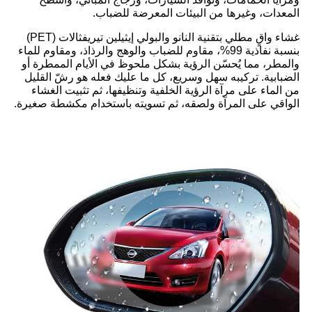
المعدات، وغيرها من البيئات المعرضة للضباب.
غشاء واقٍ مطلي بتقنية النانو والبولي إيثيلين تيريفثالات (PET)
بنسبة نفاذية 99%، مقاوم للضباب والوهج والرذاذ، ومقاوم للماء
والمطر، مما يُحسّن الرؤية بشكل ملحوظ في الأيام الممطرة أو
الضبابية. تركيبه سهل وسريع، كل ما عليك فعله هو رشّ القليل
من الماء على مرآة الرؤية الخلفية وتنظيفها، ثم تثبيت الغشاء
الواقي على المرآة ولصقه، ثم تسويته باستخدام مكشطة صغيرة.