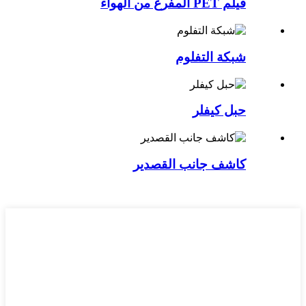
فيلم PET المفرغ من الهواء
شبكة التفلوم
حبل كيفلر
كاشف جانب القصدير