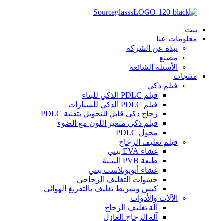
بيت
معلومات عنا
نبذة عن الشركة
مصنع
الأسئلة الشائعة
منتجات
فيلم ذكي
فيلم PDLC الذكي للبناء
فيلم PDLC الذكي للسيارات
زجاج ذكي قابل للتحويل بتقنية PDLC
فيلم ذكي متغير اللون مع الضوء
محول PDLC
فيلم تغليف الزجاج
غشاء EVA بيني
طبقة PVB البينية
غشاء أيونوبلاست بيني
حشوات التغليف الزجاجي
كيس وشريط تغليف بالتفريغ الهوائي
الآلات والأدوات
آلة تغليف الزجاج
آلة الزجاج العازل