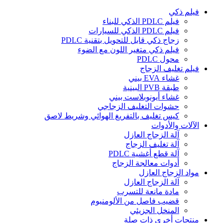
فيلم ذكي
فيلم PDLC الذكي للبناء
فيلم PDLC الذكي للسيارات
زجاج ذكي قابل للتحويل بتقنية PDLC
فيلم ذكي متغير اللون مع الضوء
محول PDLC
فيلم تغليف الزجاج
غشاء EVA بيني
طبقة PVB البينية
غشاء أيونوبلاست بيني
حشوات التغليف الزجاجي
كيس تغليف بالتفريغ الهوائي وشريط لاصق
الآلات والأدوات
آلة الزجاج العازل
آلة تغليف الزجاج
آلة قطع أغشية PDLC
أدوات معالجة الزجاج
مواد الزجاج العازل
آلة الزجاج العازل
مادة مانعة للتسرب
قضيب فاصل من الألومنيوم
المنخل الجزيئي
منتجات أخرى ذات صلة