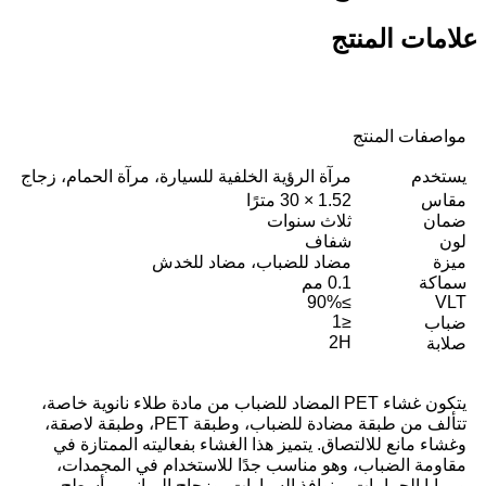
علامات المنتج
مواصفات المنتج
يستخدم
مرآة الرؤية الخلفية للسيارة، مرآة الحمام، زجاج
مقاس
1.52 × 30 مترًا
ضمان
ثلاث سنوات
لون
شفاف
ميزة
مضاد للضباب، مضاد للخدش
سماكة
0.1 مم
≥90%
VLT
≤1
ضباب
2H
صلابة
يتكون غشاء PET المضاد للضباب من مادة طلاء نانوية خاصة،
تتألف من طبقة مضادة للضباب، وطبقة PET، وطبقة لاصقة،
وغشاء مانع للالتصاق. يتميز هذا الغشاء بفعاليته الممتازة في
مقاومة الضباب، وهو مناسب جدًا للاستخدام في المجمدات،
ومرايا الحمامات، ونوافذ السيارات، وزجاج المباني، وأسطح