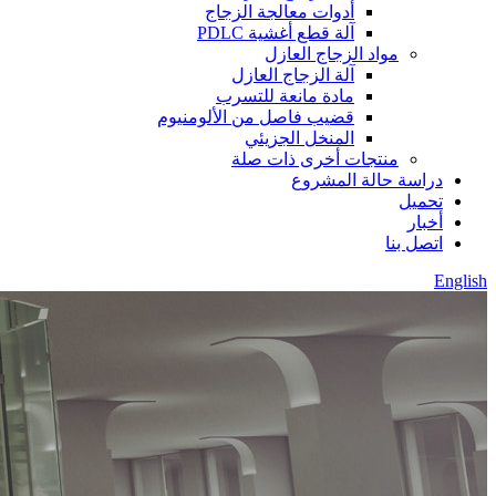
أدوات معالجة الزجاج
آلة قطع أغشية PDLC
مواد الزجاج العازل
آلة الزجاج العازل
مادة مانعة للتسرب
قضيب فاصل من الألومنيوم
المنخل الجزيئي
منتجات أخرى ذات صلة
دراسة حالة المشروع
تحميل
أخبار
اتصل بنا
English