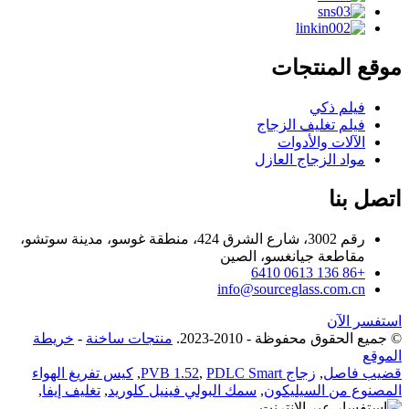
موقع المنتجات
فيلم ذكي
فيلم تغليف الزجاج
الآلات والأدوات
مواد الزجاج العازل
اتصل بنا
رقم 3002، شارع الشرق 424، منطقة غوسو، مدينة سوتشو،
مقاطعة جيانغسو، الصين
+86 136 0613 6410
info@sourceglass.com.cn
استفسر الآن
© جميع الحقوق محفوظة - 2010-2023.
منتجات ساخنة
-
خريطة
الموقع
قضيب فاصل
,
زجاج PVB 1.52
PDLC Smart
,
,
كيس تفريغ الهواء
المصنوع من السيليكون
,
سمك البولي فينيل كلوريد
,
تغليف إيفا
,