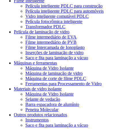
Filme Inteligente
Película inteligente PDLC para construção
Película inteligente PDLC para automóveis
Vidro inteligente comutável PDLC
Película fotocrômica inteligente
Transformador PDLC
Película de laminação de vidro
Filme intermediário de EVA
Filme intermediário de PVB
Filme Intercamada de Ionoplasto
Inserções de laminação de vidro
Saco e fita para laminação a vácuo
Máquinas e ferramentas
Máquina de Vidro Isolante
Máquina de laminação de vidro
Máquina de corte de filme PDLC
Ferramentas para Processamento de Vidro
Materiais de vidro isolante
Máquina de Vidro Isolante
Selante de vedação
Barra espaçadora de alumínio
Peneira Molecular
Outros produtos relacionados
Instrumentos
Saco e fita para laminação a vácuo