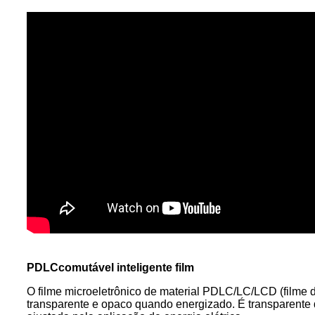
PDLC
comutável inteligente f
ilm
O filme microeletrônico de material PDLC/LC/LCD (filme de
transparente e opaco quando energizado. É transparente 