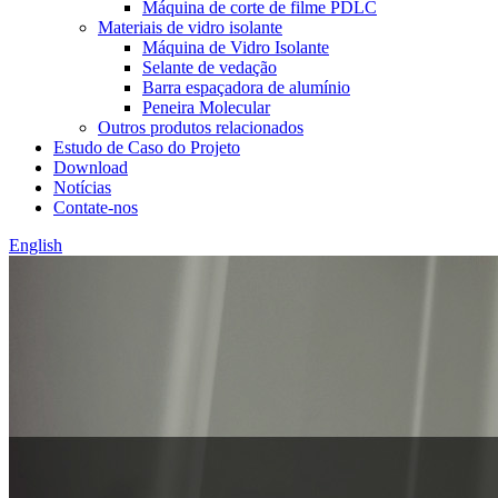
Máquina de corte de filme PDLC
Materiais de vidro isolante
Máquina de Vidro Isolante
Selante de vedação
Barra espaçadora de alumínio
Peneira Molecular
Outros produtos relacionados
Estudo de Caso do Projeto
Download
Notícias
Contate-nos
English