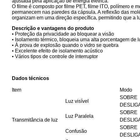
ajustada pela aplicação de energia elétrica.
O filme é composto por filme PET, filme ITO, polímero e mo
permanecem nas paredes da cápsula. A reflexão das molécu
organizam em uma direção específica, permitindo que a lu
Descrição e vantagens do produto
• Proteção da privacidade ao bloquear a visão
• Isolamento térmico, bloqueia uma alta porcentagem de lu
• À prova de explosão quando o vidro se quebra
• Excelente efeito de isolamento acústico
• Vários tipos de controle de interruptor
Dados técnicos
Item
Modo
SOBRE
Luz visível
DESLIG
SOBRE
Luz Paralela
Transmitância de luz
DESLIG
SOBRE
Confusão
DESLIG