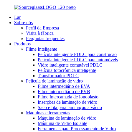
Lar
Sobre nós
Perfil da Empresa
Visita à fábrica
Perguntas frequentes
Produtos
Filme Inteligente
Película inteligente PDLC para construção
Película inteligente PDLC para automóveis
Vidro inteligente comutável PDLC
Película fotocrômica inteligente
Transformador PDLC
Película de laminação de vidro
Filme intermediário de EVA
Filme intermediário de PVB
Filme Intercamada de Ionoplasto
Inserções de laminação de vidro
Saco e fita para laminação a vácuo
Máquinas e ferramentas
Máquina de laminação de vidro
Máquina de Vidro Isolante
Ferramentas para Processamento de Vidro