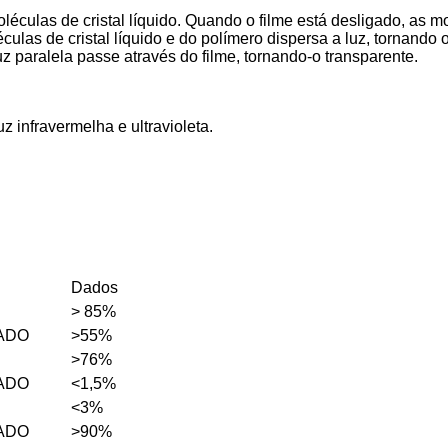
léculas de cristal líquido. Quando o filme está desligado, as mo
las de cristal líquido e do polímero dispersa a luz, tornando o
z paralela passe através do filme, tornando-o transparente.
z infravermelha e ultravioleta.
Dados
> 85%
ADO
>55%
>76%
ADO
<1,5%
<3%
ADO
>90%